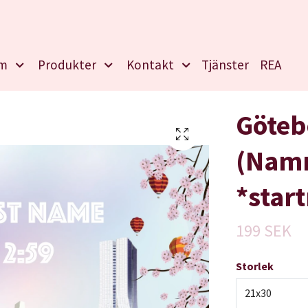
m
Produkter
Kontakt
Tjänster
REA
Göteb
(Namn
*star
199 SEK
Storlek
21x30