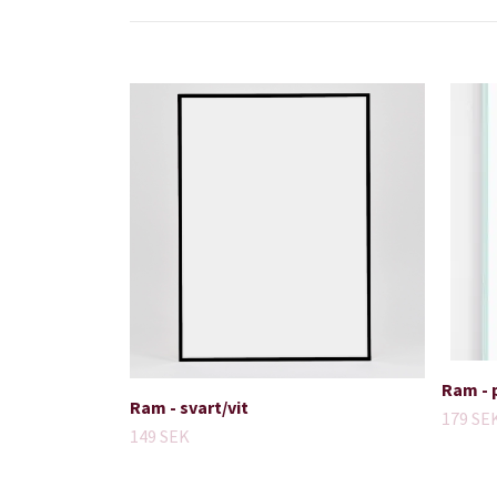
Ram - 
Ram - svart/vit
179 SE
149 SEK