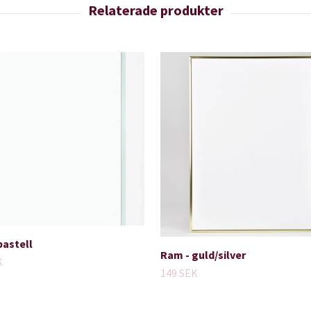
pastell
Ram - guld/silver
K
149 SEK