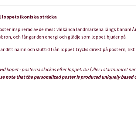
l loppets ikoniska sträcka
ster inspirerad av de mest välkända landmärkena längs banan! År
sbron, och fångar den energi och glädje som loppet bjuder på.
är ditt namn och sluttid från loppet trycks direkt på postern, likt
 vid köpet - posterna skickas efter loppet.
Du fyller i startnumret nä
se note that the personalized poster is produced uniquely based o