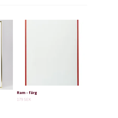
Ram - färg
179 SEK