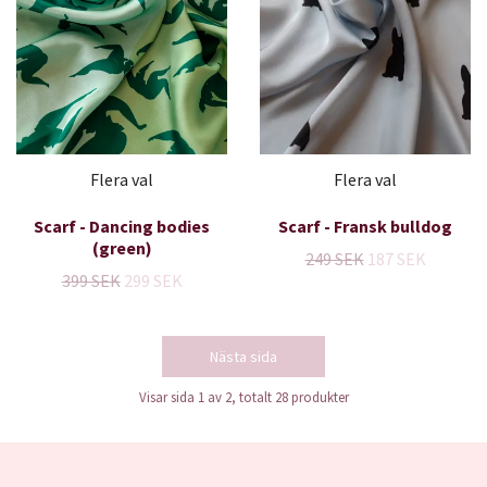
Flera val
Flera val
Scarf - Dancing bodies
Scarf - Fransk bulldog
(green)
249 SEK
187 SEK
399 SEK
299 SEK
Nästa sida
Visar sida 1 av 2, totalt 28 produkter