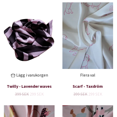
Lägg i varukorgen
Flera val
Twilly - Lavender waves
Scarf - Taxdröm
399 SEK
299 SEK
399 SEK
299 SEK