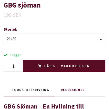
GBG sjöman
199 SEK
Storlek
21x30
I lager.
LÄGG I VARUKORGEN
PRODUKTBESKRIVNING
RECENSIONER
GBG Sjöman – En Hyllning till