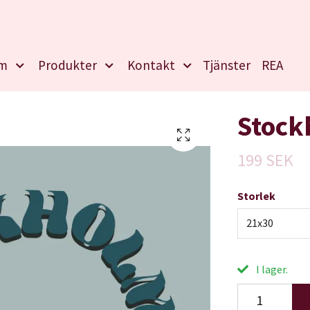
m
Produkter
Kontakt
Tjänster
REA
Stock
199 SEK
Storlek
21x30
I lager.