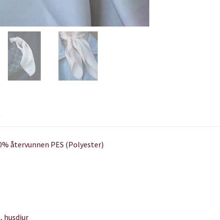
R
100% återvunnen PES (Polyester)
, husdjur