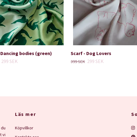
- Dancing bodies (green)
Scarf - Dog Lovers
299 SEK
299 SEK
399 SEK
Läs mer
So
 du
Köpvillkor
t vi
Kontakta oss