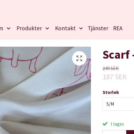
m
Produkter
Kontakt
Tjänster
REA
Scarf
249 SEK
187 SEK
Storlek
S/M
I lager.